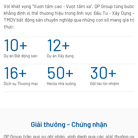
Với khát vọng “Vươn tầm cao - Vượt tầm xa”, QP Group từng bước
khẳng định vị thế thương hiệu trong lĩnh vực Đầu Tư - Xây Dựng -
TMDV bất động sản chuyên nghiệp qua những con số mang giá trị
thực:
10
+
12
+
Dự án Bất động sản
Dự án Xây dựng
16
+
50
+
30
+
Dịch vụ Thương mại
Hecta nhà xưởng
Đối tác tín nhiệm
Giải thưởng - Chứng nhận
QP Group trân quý sự ghi nhận, vinh danh qua các giải thưởng uy