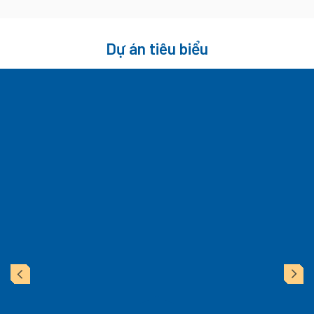
1
2
3
4
Dự án tiêu biểu
evious
Next