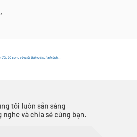
,
y đổi, bổ sung về mặt thông tin, hình ảnh…
ng tôi luôn sẵn sàng
g nghe và chia sẻ cùng bạn.