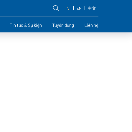
VI
EN
中文
Tin tức & Sự kiện
Tuyển dụng
Liên hệ