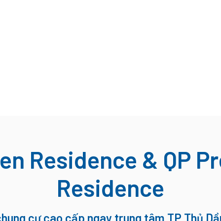
een Residence & QP P
Residence
chung cư cao cấp ngay trung tâm TP Thủ Dầ