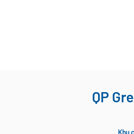
QP Gr
Khu 