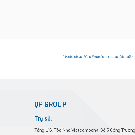
* Hình ảnh và thông tin dự án chỉ mang tính chất m
QP GROUP
Trụ sở:
Tầng L16, Tòa Nhà Vietcombank, Số 5 Công Trường