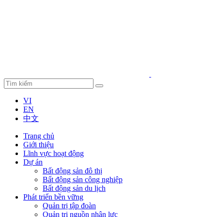
VI
EN
中文
Trang chủ
Giới thiệu
Lĩnh vực hoạt động
Dự án
Bất động sản đô thị
Bất động sản công nghiệp
Bất động sản du lịch
Phát triển bền vững
Quản trị tập đoàn
Quản trị nguồn nhân lực