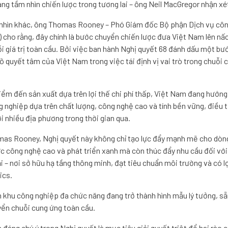
ng tầm nhìn chiến lược trong tương lai – ông Neil MacGregor nhận xé
nhìn khác, ông Thomas Rooney – Phó Giám đốc Bộ phận Dịch vụ cô
i) cho rằng, đây chính là bước chuyển chiến lược đưa Việt Nam lên nấ
i giá trị toàn cầu. Bởi việc ban hành Nghị quyết 68 đánh dấu một bư
rõ quyết tâm của Việt Nam trong việc tái định vị vai trò trong chuỗi
 điểm đến sản xuất dựa trên lợi thế chi phí thấp, Việt Nam đang hướng
g nghiệp dựa trên chất lượng, công nghệ cao và tính bền vững, điều t
ới nhiều địa phương trong thời gian qua.
as Rooney, Nghị quyết này không chỉ tạo lực đẩy mạnh mẽ cho dòn
ực công nghệ cao và phát triển xanh mà còn thúc đẩy nhu cầu đối vớ
i – nơi sở hữu hạ tầng thông minh, đạt tiêu chuẩn môi trường và có l
ics.
khu công nghiệp đa chức năng đang trở thành hình mẫu lý tưởng, sẵ
yển chuỗi cung ứng toàn cầu.
đáng chú ý trong Nghị quyết là mục tiêu giải quyết triệt để hai rào c