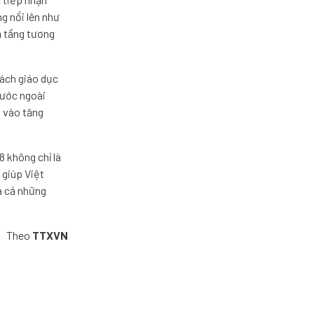
g nổi lên như
ạ tầng tương
cách giáo dục
nước ngoài
 vào tăng
8 không chỉ là
 giúp Việt
à cả những
Theo
TTXVN