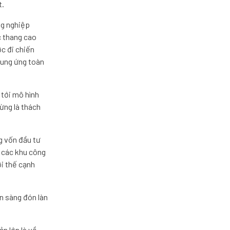
t.
ng nghiệp
c thang cao
ớc đi chiến
 cung ứng toàn
 tới mô hình
ừng là thách
g vốn đầu tư
i các khu công
ợi thế cạnh
n sàng đón làn
ản lớn là về