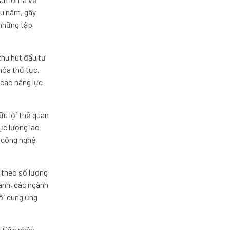
ều năm, gây
 những tập
thu hút đầu tư
hóa thủ tục,
 cao năng lực
ữu lợi thế quan
ực lượng lao
ư công nghệ
 theo số lượng
anh, các ngành
uỗi cung ứng
c tiếp nhận