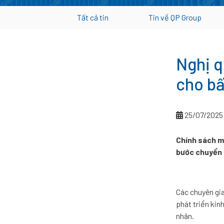
Tất cả tin
Tin về QP Group
Nghị q
cho bấ
25/07/2025
Chính sách mớ
bước chuyển c
Các chuyên gia
phát triển kin
nhân.