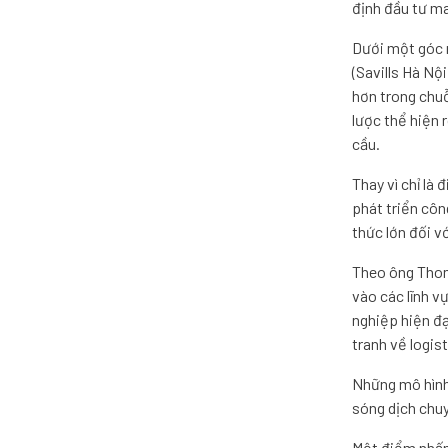
định đầu tư ma
Dưới một góc 
(Savills Hà Nộ
hơn trong chuỗ
lược thể hiện 
cầu.
Thay vì chỉ là
phát triển côn
thức lớn đối v
Theo ông Thom
vào các lĩnh v
nghiệp hiện đạ
tranh về logist
Những mô hình 
sóng dịch chu
Một điểm nhấn 