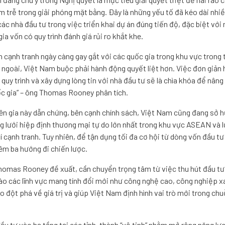
m trễ trong giải phóng mặt bằng. Đây là những yếu tố đã kéo dài nhi
ác nhà đầu tư trong việc triển khai dự án đúng tiến độ, đặc biệt với
ia vốn có quy trình đánh giá rủi ro khắt khe.
h cạnh tranh ngày càng gay gắt với các quốc gia trong khu vực trong 
 ngoài, Việt Nam buộc phải hành động quyết liệt hơn. Việc đơn giản 
quy trình và xây dựng lòng tin với nhà đầu tư sẽ là chìa khóa để nâng
c gia” – ông Thomas Rooney phân tích.
ên gia này dẫn chứng, bên cạnh chính sách, Việt Nam cũng đang sở h
 lưới hiệp định thương mại tự do lớn nhất trong khu vực ASEAN và l
í cạnh tranh. Tuy nhiên, để tận dụng tối đa cơ hội từ dòng vốn đầu t
êm ba hướng đi chiến lược.
homas Rooney đề xuất, cần chuyển trọng tâm từ việc thu hút đầu tư
ào các lĩnh vực mang tính đổi mới như công nghệ cao, công nghiệp x
o đột phá về giá trị và giúp Việt Nam định hình vai trò mới trong ch
ầu tư vào hạ tầng tại các tỉnh, thành “vệ tinh” nhằm mở rộng năng lự