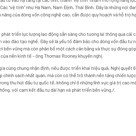
Các “vệ tinh” như Hà Nam, Nam Định, Thái Bình. Đây là những nơi đan
 năng của dòng vốn công nghệ cao, cần được quy hoạch và hỗ trợ h
 phát triển lực lượng lao động sẵn sàng cho tương lai thông qua cải 
h vào đào tạo nghề. Đây sẽ là yếu tố đảm bảo cho dòng vốn đầu tư 
trì bền vững mà còn phân bổ một cách cân bằng và thực sự đóng góp
n của nền kinh tế – ông Thomas Rooney khuyến nghị.
ia cùng chung nhận định, nếu được triển khai hiệu quả, Nghị quyết 6
 chính sách nhất quán, mà còn có thể trở thành nền tảng chiến lược
ong thu hút đầu tư quốc tế, không chỉ ở những lĩnh vực giá trị cao m
hống, với cam kết đầu tư dài hạn và phát triển bền vững./.