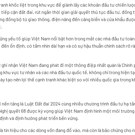
ranh khốc liệt trong khu vực để giành lấy các khoản đầu tư chiến lược
tiếp cận đất đai, rút ngắn thời gian giải quyết thủ tục đầu tư, đồng t
ng đồng bộ từ giao thông, điện năng đến cảng biển và cửa khẩu đượ
t.
ững yếu tố giúp Việt Nam nổi bật hơn trong mắt các nhà đầu tư toàn
đến ổn định, có tầm nhìn dài hạn và có sự hậu thuẫn chính sách rõ rà
 ghi nhận Việt Nam đang phát đi một thông điệp nhất quán là Chính
 khu vực tư nhân và các nhà đầu tư quốc tế, không chỉ trong hiện tạ
này tạo nên lợi thế cạnh tranh khác biệt so với nhiều quốc gia trong k
i nền tảng là Luật Đất đai 2024 cùng nhiều chương trình đầu tư hạ tầ
 Nghị quyết 68 được kỳ vọng giúp Việt Nam định hình một môi trường
định và định hướng phát triển bền vững.
là tín hiệu cho các dòng vốn đang đổ vào, mà còn là bảo chứng cho 