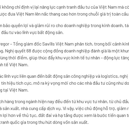
 không chỉ định vị lại năng lực cạnh tranh đầu tư của Việt Nam mà c
ược đưa Việt Nam lên nấc thang cao hơn trong chuỗi giá trị toàn cầu
m bảo quyền lợi và giảm rủi ro cho doanh nghiệp trong kinh doanh, tá
t đầu tư vào lĩnh vực bất động sản.
egor – Tổng giám đốc Savills Việt Nam phân tích, trong bối cảnh kinh
ng, Nghị quyết 68 được cộng đồng doanh nghiệp đánh giá là một khu
đúng thời điểm, giúp thúc đẩy khu vực kinh tế tư nhân – động lực tăn
nh tế Việt Nam.
ác lĩnh vực liên quan đến bất động sản công nghiệp và logistics, nghị
ín hiệu tích cực, mở ra kỳ vọng mới cho các nhà đầu tư cũng như d
g tại Việt Nam.
h hàng trong ngành hiện nay đều đến từ khu vực tư nhân, từ chủ đầ
 sản xuất, nhà cung cấp dịch vụ. Vì vậy, việc chủ động hỗ trợ, giảm 
n lợi hơn về thủ tục, đất đai và hạ tầng được xem là bước tiến quan 
tranh quốc gia trong thu hút dòng vốn sản xuất.