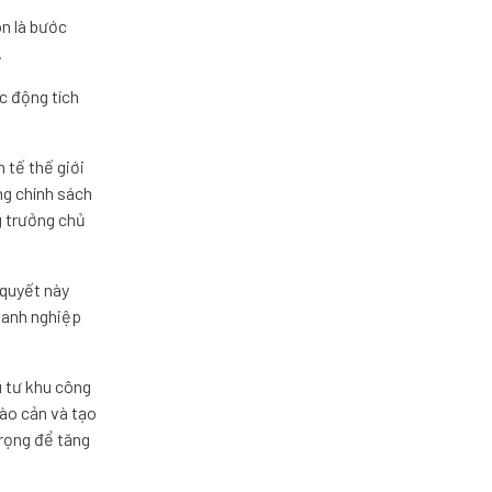
òn là bước
.
c động tích
 tế thế giới
ng chính sách
g trưởng chủ
 quyết này
oanh nghiệp
u tư khu công
rào cản và tạo
trọng để tăng