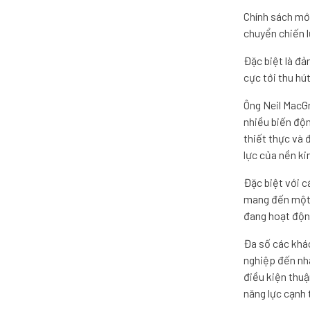
Chính sách mới
chuyển chiến l
Đặc biệt là đả
cực tới thu hú
Ông Neil MacGr
nhiều biến độ
thiết thực và 
lực của nền ki
Đặc biệt với c
mang đến một t
đang hoạt độn
Đa số các khác
nghiệp đến nhà
điều kiện thuậ
năng lực cạnh 