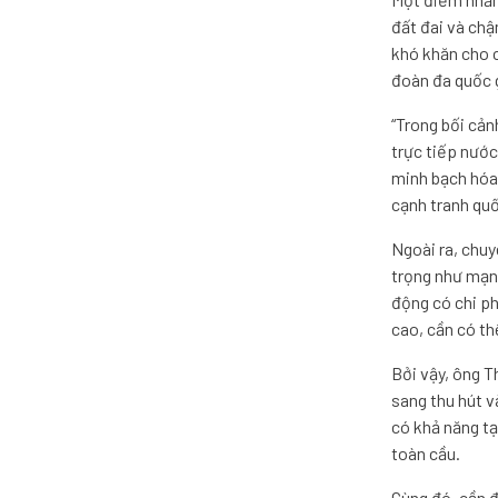
đất đai và chậ
khó khăn cho c
đoàn đa quốc g
“Trong bối cản
trực tiếp nước
minh bạch hóa 
cạnh tranh quố
Ngoài ra, chuy
trọng như mạng
động có chi ph
cao, cần có th
Bởi vậy, ông T
sang thu hút v
có khả năng tạ
toàn cầu.
Cùng đó, cần đ