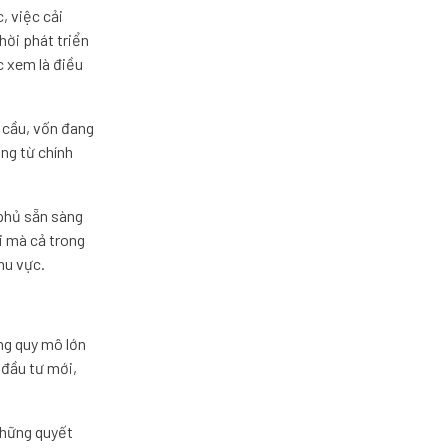
, việc cải
hời phát triển
c xem là điều
 cầu, vốn đang
ng từ chính
 phủ sẵn sàng
i mà cả trong
hu vực.
ng quy mô lớn
 đầu tư mới,
những quyết