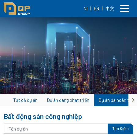
VI
EN
中文
Tất cả dự án
Dự án đang phát triển
Dự án đã hoàn thàn
Ne
Bất động sản công nghiệp